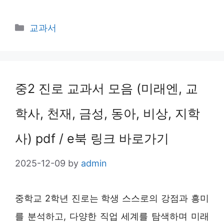
Categories
교과서
중2 진로 교과서 모음 (미래엔, 교
학사, 천재, 금성, 동아, 비상, 지학
사) pdf / e북 링크 바로가기
2025-12-09
by
admin
중학교 2학년 진로는 학생 스스로의 강점과 흥미
를 분석하고, 다양한 직업 세계를 탐색하며 미래