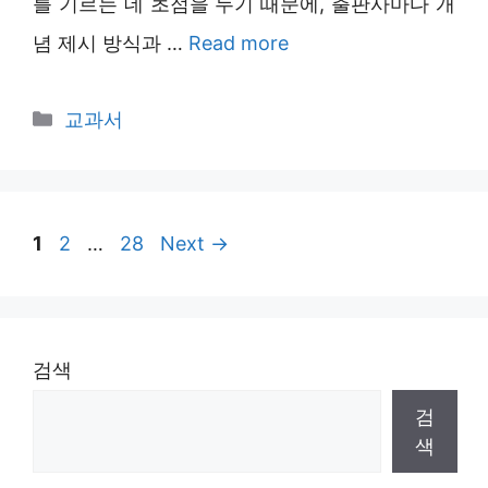
를 기르는 데 초점을 두기 때문에, 출판사마다 개
념 제시 방식과 …
Read more
Categories
교과서
Page
Page
Page
1
2
…
28
Next
→
검색
검
색