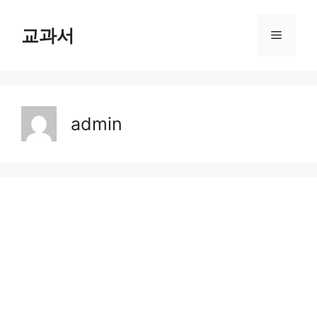
Skip
교과서
Menu
to
content
admin