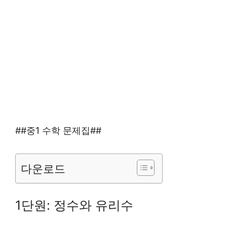
##중1 수학 문제집##
다운로드
1단원: 정수와 유리수