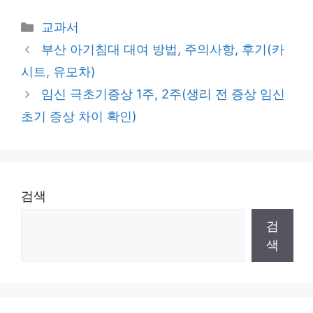
Categories
교과서
부산 아기침대 대여 방법, 주의사항, 후기(카
시트, 유모차)
임신 극초기증상 1주, 2주(생리 전 증상 임신
초기 증상 차이 확인)
검색
검
색