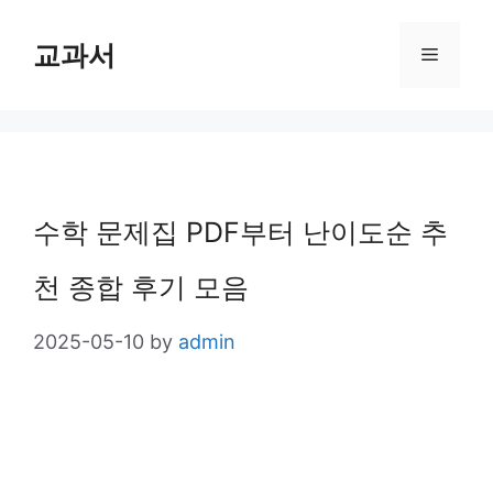
Skip
교과서
Menu
to
content
수학 문제집 PDF부터 난이도순 추
천 종합 후기 모음
2025-05-10
by
admin