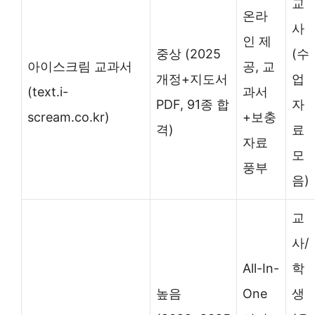
교
온라
사
인 제
중상 (2025
(수
아이스크림 교과서
공, 교
개정+지도서
업
(text.i-
과서
PDF, 91종 합
자
scream.co.kr)
+보충
격)
료
자료
모
풍부
음)
교
사/
All-In-
학
높음
One
생