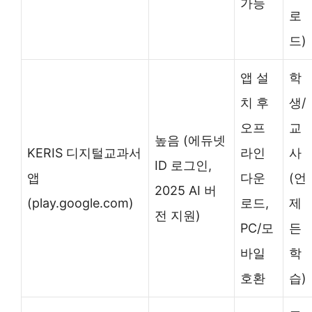
가능
로
드)
앱 설
학
치 후
생/
오프
교
높음 (에듀넷
KERIS 디지털교과서
라인
사
ID 로그인,
앱
다운
(언
2025 AI 버
(play.google.com)
로드,
제
전 지원)
PC/모
든
바일
학
호환
습)