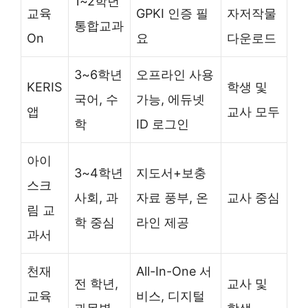
1~2학년
교육
GPKI 인증 필
자저작물
통합교과
On
요
다운로드
3~6학년
오프라인 사용
KERIS
학생 및
국어, 수
가능, 에듀넷
앱
교사 모두
학
ID 로그인
아이
3~4학년
지도서+보충
스크
사회, 과
자료 풍부, 온
교사 중심
림 교
학 중심
라인 제공
과서
천재
All-In-One 서
전 학년,
교사 및
교육
비스, 디지털