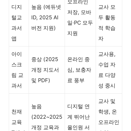
오프라인
디지
높음 (에듀넷
교사 모
저장, 모바
털교
ID, 2025 AI
두 활동
일·PC 모두
과서
버전 지원)
적 학습
지원
앱
자
아이
교사용,
중상 (2025
온라인 중
스크
수업 자
개정 지도서
심, 보충자
림 교
료 다양
및 PDF)
료 풍부
과서
성 중시
교사 및
높음
디지털 연
천재
학생, 온
(2022~2025
계 뛰어난
교육
오프라인
개정 교육과
올인원 서