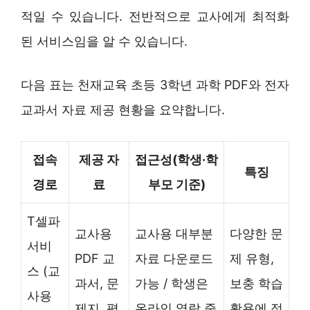
적일 수 있습니다. 전반적으로 교사에게 최적화
된 서비스임을 알 수 있습니다.
다음 표는 천재교육 초등 3학년 과학 PDF와 전자
교과서 자료 제공 현황을 요약합니다.
접속
제공 자
접근성(학생·학
특징
경로
료
부모 기준)
T셀파
교사용
교사용 대부분
다양한 문
서비
PDF 교
자료 다운로드
제 유형,
스 (교
과서, 문
가능 / 학생은
보충 학습
사용
제지, 평
온라인 열람 중
활용에 적