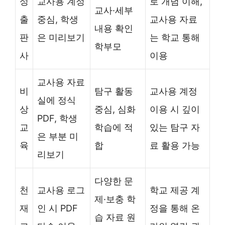
성
교사용 계정
로 개념 이해,
교사·세부
출
중심, 학생
교사용 자료
내용 확인
판
은 미리보기
는 학교 통해
학부모
사
이용
교사용 자료
비
탐구 활동
교사용 계정
실에 정식
상
중심, 심화
이용 시 깊이
PDF, 학생
교
학습에 적
있는 탐구 자
은 부분 미
육
합
료 활용 가능
리보기
다양한 문
천
교사용 로그
학교 제공 계
제·보충 학
재
인 시 PDF
정을 통해 온
습 자료 원