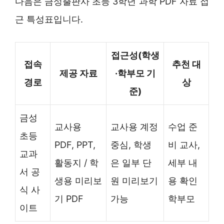
다음은 금성출판사 초등 3학년 과학 PDF 자료 접
근 특성표입니다.
접근성(학생
접속
추천 대
제공 자료
·학부모 기
경로
상
준)
금성
교사용
교사용 계정
수업 준
초등
PDF, PPT,
중심, 학생
비 교사,
교과
활동지 / 학
은 일부 단
세부 내
서 공
생용 미리보
원 미리보기
용 확인
식 사
기 PDF
가능
학부모
이트