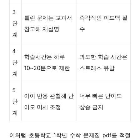
3
틀린 문제는 교과서
즉각적인 피드백 필
단
참고해 재설명
수
계
4
학습시간은 하루
과도한 학습 시간은
단
10~20분으로 제한
스트레스 유발
계
5
아이 반응 관찰해 난
너무 빠른 난이도
단
이도 미세 조정
상승 금지
계
이처럼 초등학교 1학년 수학 문제집 pdf를 적절