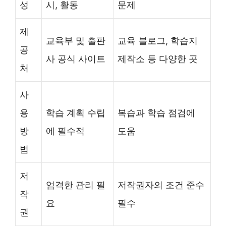
성
시, 활동
문제
제
교육부 및 출판
교육 블로그, 학습지
공
사 공식 사이트
제작소 등 다양한 곳
처
사
용
학습 계획 수립
복습과 학습 점검에
방
에 필수적
도움
법
저
엄격한 관리 필
저작권자의 조건 준수
작
요
필수
권