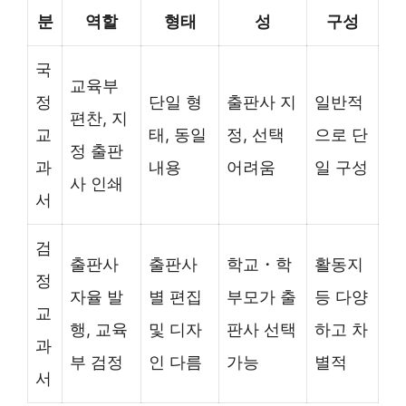
분
역할
형태
성
구성
국
교육부
정
단일 형
출판사 지
일반적
편찬, 지
교
태, 동일
정, 선택
으로 단
정 출판
과
내용
어려움
일 구성
사 인쇄
서
검
출판사
출판사
학교・학
활동지
정
자율 발
별 편집
부모가 출
등 다양
교
행, 교육
및 디자
판사 선택
하고 차
과
부 검정
인 다름
가능
별적
서