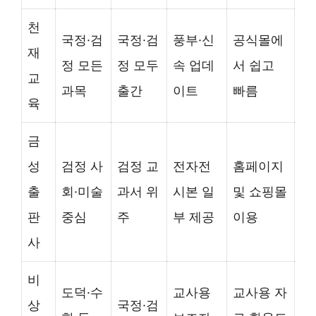
천
국정·검
국정·검
풍부·신
공식몰에
재
정 모든
정 모두
속 업데
서 쉽고
교
과목
출간
이트
빠름
육
금
성
검정 사
검정 교
전자전
홈페이지
출
회·미술
과서 위
시본 일
및 쇼핑몰
판
중심
주
부 제공
이용
사
비
도덕·수
교사용
교사용 자
상
국정·검