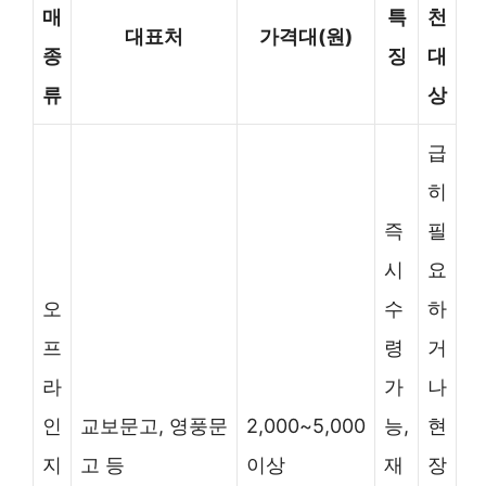
매
특
천
대표처
가격대(원)
종
징
대
류
상
급
히
즉
필
시
요
오
수
하
프
령
거
라
가
나
인
교보문고, 영풍문
2,000~5,000
능,
현
지
고 등
이상
재
장