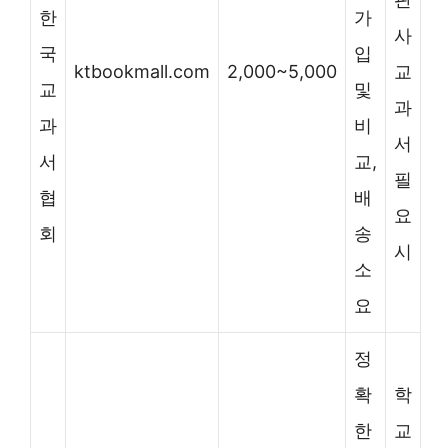
한
가
사
국
입
ktbookmall.com
2,000~5,000
교
교
및
과
과
비
서
서
교,
필
협
배
요
회
송
시
소
요
정
확
학
한
교