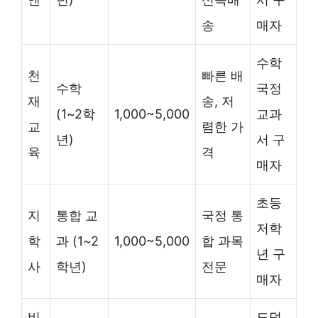
송
매자
수학
천
빠른 배
수학
국정
재
송, 저
(1~2학
1,000~5,000
교과
교
렴한 가
년)
서 구
육
격
매자
초등
지
통합 교
국정 통
저학
학
과 (1~2
1,000~5,000
합 과목
년 구
사
학년)
전문
매자
비
도덕