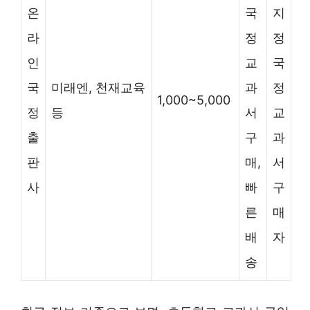
온
국
지
라
정
정
인
교
국
국
미래엔, 천재교육
과
정
1,000~5,000
정
등
서
교
출
구
과
판
매,
서
사
빠
구
른
매
배
자
송