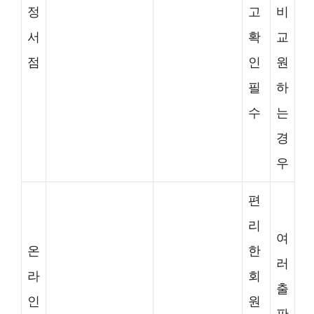
정
고
비
서
확
교
점
인
원
필
하
수
는
경
우
편
리
여
온
한
러
라
회
출
인
원
판