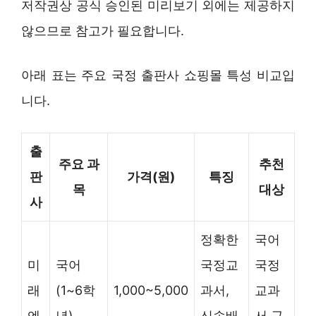
저작권상 공식 승인된 미리보기 외에는 제공하지
않으므로 참고가 필요합니다.
아래 표는 주요 국정 출판사 쇼핑몰 특성 비교입
니다.
출
주요 과
추천
판
가격(원)
특징
목
대상
사
정확한
국어
미
국어
국정교
국정
래
(1~6학
1,000~5,000
과서,
교과
엔
년)
신속배
서 구