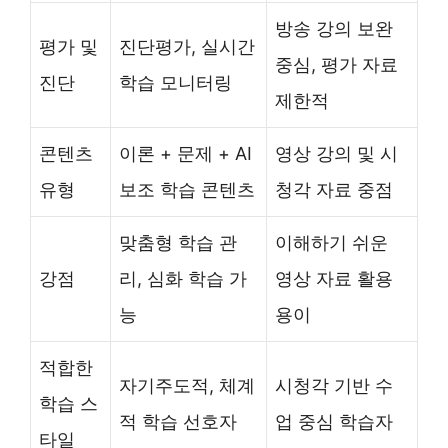
방송 강의 보완
평가 및
진단평가, 실시간
중심, 평가 자료
진단
학습 모니터링
제한적
콘텐츠
이론 + 문제 + AI
영상 강의 및 시
유형
보조 학습 콘텐츠
청각 자료 중점
맞춤형 학습 관
이해하기 쉬운
강점
리, 심화 학습 가
영상 자료 활용
능
용이
적합한
자기주도적, 체계
시청각 기반 수
학습 스
적 학습 선호자
업 중심 학습자
타일