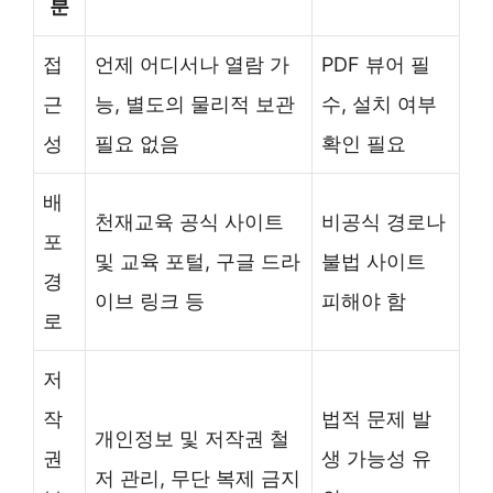
분
접
언제 어디서나 열람 가
PDF 뷰어 필
근
능, 별도의 물리적 보관
수, 설치 여부
성
필요 없음
확인 필요
배
천재교육 공식 사이트
비공식 경로나
포
및 교육 포털, 구글 드라
불법 사이트
경
이브 링크 등
피해야 함
로
저
작
법적 문제 발
개인정보 및 저작권 철
권
생 가능성 유
저 관리, 무단 복제 금지