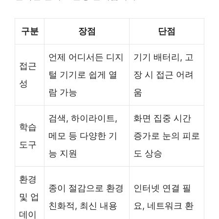
구분
장점
단점
언제 어디서든 디지
기기 배터리, 고
접근
털 기기로 쉽게 열
장 시 접근 어려
성
람 가능
움
검색, 하이라이트,
화면 집중 시간
학습
메모 등 다양한 기
증가로 눈의 피로
도구
능 지원
도 상승
환경
종이 절감으로 환경
인터넷 연결 필
및 업
친화적, 최신 내용
요, 네트워크 환
데이