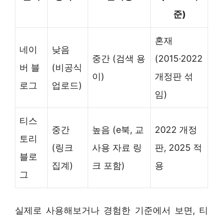
준)
혼재
네이
낮음
중간 (검색 용
(2015·2022
버 블
(비공식
이)
개정판 섞
로그
업로드)
임)
티스
중간
높음 (e북, 교
2022 개정
토리
(링크
사용 자료 링
판, 2025 적
블로
집계)
크 포함)
용
그
실제로 사용해보거나 경험한 기준에서 보면, 티