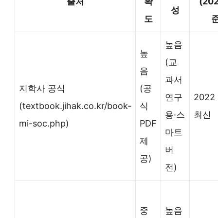
출처
확
(20
성
도
준
높음
높
(교
음
과서
지학사 공식
(공
연구
2022
(textbook.jihak.co.kr/book-
식
용·스
최신
mi-soc.php)
PDF
마트
제
버
공)
전)
중
높음