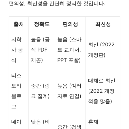
편의성, 최신성을 간단히 정리한 것입니다.
출처
정확도
편의성
최신성
지학
높음 (공
높음 (스마
최신 (2022
사 공
식 PDF
트 교과서,
개정판)
식
제공)
PPT 포함)
티스
대체로 최신
토리
중간 (링
높음 (여러
(2022 개정
블로
크 집계)
자료 연결)
적용 많음)
그
네이
낮음 (비
혼재
중간 (검색