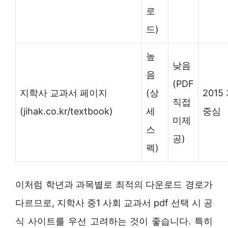
로
드)
높
낮음
음
(PDF
지학사 교과서 페이지
(상
2015
직접
(jihak.co.kr/textbook)
세
중심
미제
스
공)
펙)
이처럼 학년과 과목별로 최적의 다운로드 경로가
다르므로, 지학사 중1 사회 교과서 pdf 선택 시 공
식 사이트를 우선 고려하는 것이 좋습니다. 특히