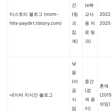
간
(e북·
티스토리 블로그 (mom-
(링
교사
2022
hits-paydirt.tistory.com)
크
용 자
2025
집
료 링
계)
크)
낮
음
(비
중간
혼재
공
(검
네이버 지식인·블로그
(2015
식
색 용
섞임)
업
이)