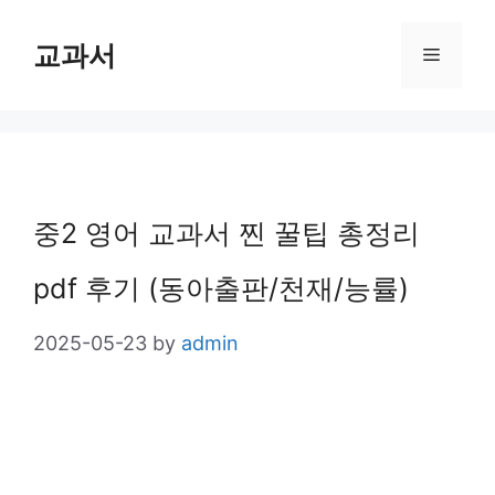
Skip
교과서
Menu
to
content
중2 영어 교과서 찐 꿀팁 총정리
pdf 후기 (동아출판/천재/능률)
2025-05-23
by
admin