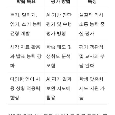
학습 목표
평가 방법
특징
듣기, 말하기,
AI 기반 진단
실질적 의사
읽기, 쓰기 능력
평가 및 수행
소통 능력 중
균형 개발
평가 병행
심 평가
시각 자료 활용
학습 태도 및
평가 객관성
과 발표 능력 강
성취도 분석
및 교사의 부
화
포함
담 완화
다양한 영어 사
AI 평가 결과
학생 맞춤형
용 상황 적응력
보완 지도에
지도 지원 가
향상
활용
능