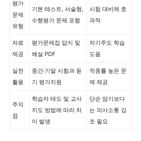
평가
기본 테스트, 서술형,
시험 대비에 효
문제
수행평가 문제 포함
과적
유형
자료
평가문제집 답지 및
자기주도 학습
제공
해설 PDF
도움
실전
중간·기말 시험과 듣
적중률 높은 문
활용
기 평가지원
제 제공
학습자 태도 및 교사
단순 암기보다
주의
지도 방법에 따라 차
는 의사소통 강
점
이 발생
조 필요