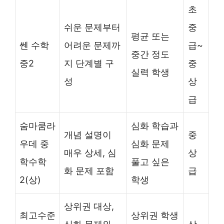
초
쉬운 문제부터
중
평균 또는
쎈 수학
어려운 문제까
급~
중간 정도
중2
지 단계별 구
중
실력 학생
성
상
급
숨마쿰라
심화 학습과
개념 설명이
중
우데 중
심화 문제
매우 상세, 심
상
학수학
풀고 싶은
화 문제 포함
급
2(상)
학생
상위권 대상,
최고수준
상위권 학생