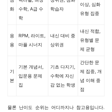
이상, 심화
화
수학, A급 수
학습자
유형 집중
학
내신 적합,
응
RPM, 라이트,
내신 대비 중
유형별 문
용
마플 시너지
상위권
제 균형
간단한 문
기본 개념서,
기초 다지기,
기
제 집중, 개
입문용 문제
수학에 자신
본
념 이해 중
집
감 없는 학생
점
물론 난이도 순위는 어디까지나 참고용입니다.