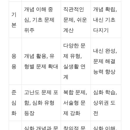
개념 이해 중
직관적인
개념 확립,
기
심, 기초 문제
문제, 쉬운
내신 기초
본
위주
계산
다지기
다양한 문
내신 완성,
응
개념 활용, 유
제 유형,
문제 해결
용
형별 문제 확대
실생활 연
능력 향상
계
준
고난도 문제 포
복합 문제,
심화 학습,
심
함, 심화 유형
서술형 문
상위권 도
화
등장
제 강화
전
심화 개념과 문
창의적 문
심화 이해,