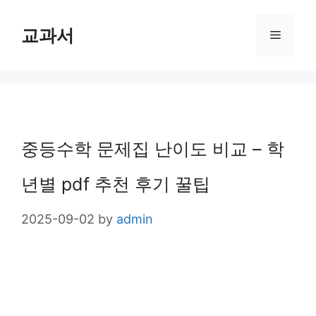
Skip
교과서
Menu
to
content
중등수학 문제집 난이도 비교 – 학
년별 pdf 추천 후기 꿀팁
2025-09-02
by
admin