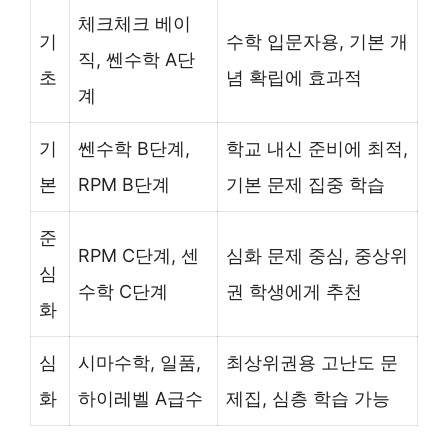
체크체크 베이
기
수학 입문자용, 기본 개
직, 쎈수학 A단
초
념 확립에 효과적
계
기
쎈수학 B단계,
학교 내신 준비에 최적,
본
RPM B단계
기본 문제 집중 학습
준
RPM C단계, 센
심화 문제 중심, 중상위
심
수학 C단계
권 학생에게 추천
화
심
시마수학, 일품,
최상위권용 고난도 문
화
하이레벨 A급수
제집, 심층 학습 가능