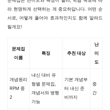
문제집은 난이도와 특징이 달라, 학습 목표에 따
라 현명하게 선택하는 게 중요하답니다. 어떤 순
서로, 어떻게 풀어야 효과적인지도 함께 알려드
릴게요!
난
문제집
특징
추천 대상
이
이름
도
내신 대비 유
개념원리
기본 개념부
형별 문제집,
중
RPM 중
터 내신 준
개념서와 병행
간
2
비까지
가능