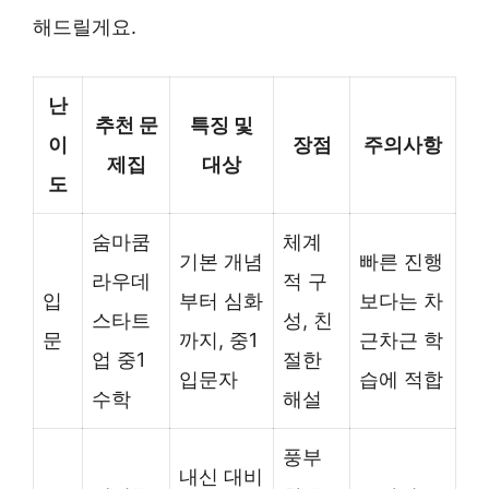
해드릴게요.
난
추천 문
특징 및
이
장점
주의사항
제집
대상
도
숨마쿰
체계
기본 개념
빠른 진행
라우데
적 구
입
부터 심화
보다는 차
스타트
성, 친
문
까지, 중1
근차근 학
업 중1
절한
입문자
습에 적합
수학
해설
풍부
내신 대비