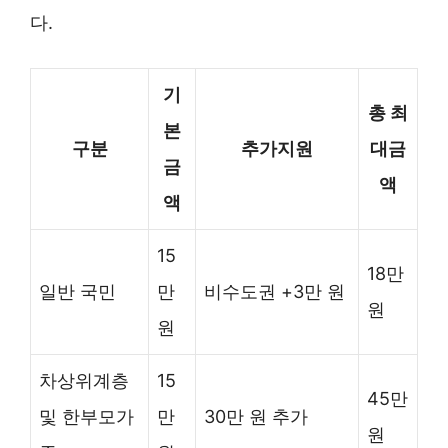
다.
기
총 최
본
구분
추가지원
대금
금
액
액
15
18만
일반 국민
만
비수도권 +3만 원
원
원
차상위계층
15
45만
및 한부모가
만
30만 원 추가
원