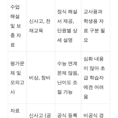
수업
정식 해설
교사용과
해설
신사고, 천
서 제공,
학생용 자
및 보
재교육
단원별 상
료 구분 필
충 자
세 설명
요
료
심화 내용
평가문
수능 연계
이 많아 초
제 및
문제 많음,
비상, 창비
급 학습자
모의고
난이도 조
에겐 어려
사
절 가능
움
자료
신사고 (공
공식 등록
비공식 경