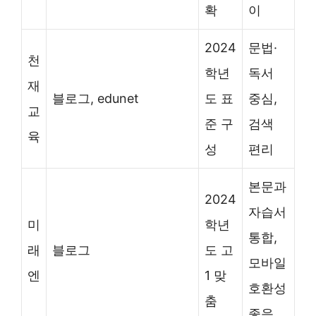
확
이
2024
문법·
천
학년
독서
재
블로그, edunet
도 표
중심,
교
준 구
검색
육
성
편리
본문과
2024
자습서
미
학년
통합,
래
블로그
도 고
모바일
엔
1 맞
호환성
춤
좋음