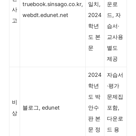
truebook.sinsago.co.kr,
일치,
운로
사
webdt.edunet.net
2024
드, 자
고
학년
습서·
도 본
교사용
문
별도
제공
2024
자습서
학년
·평가
도 박
문제집
비
블로그, edunet
안수
포함,
상
판 본
다운로
문 정
드 용