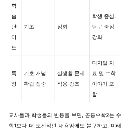
학
습
학생 중심,
난
기초
심화
탐구 중심
이
강화
도
디지털 자
특
기초 개념
실생활 문제
료 및 수학
징
확립 집중
적용 강조
이야기 포
함
교사들과 학생들의 반응을 보면, 공통수학2는 수
학1보다 더 도전적인 내용임에도 불구하고, 미래