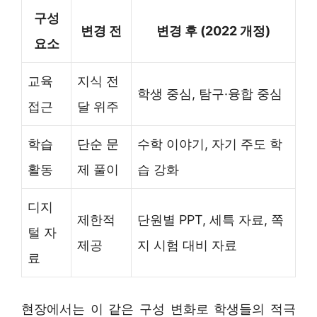
구성
변경 전
변경 후 (2022 개정)
요소
교육
지식 전
학생 중심, 탐구·융합 중심
접근
달 위주
학습
단순 문
수학 이야기, 자기 주도 학
활동
제 풀이
습 강화
디지
제한적
단원별 PPT, 세특 자료, 쪽
털 자
제공
지 시험 대비 자료
료
현장에서는 이 같은 구성 변화로 학생들의 적극