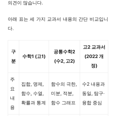
의견이 많습니다.
아래 표는 세 가지 교과서 내용의 간단 비교입니
다.
고2 교과서
구
공통수학2
수학1 (고1)
(2022 개
분
(수2, 고2)
정)
주
집합, 명제,
함수의 극한,
수2 내용과
요
함수, 수열,
미분, 적분,
동일, 탐구·
내
확률과 통계
함수 그래프
융합 중심
용