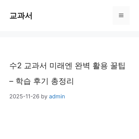
Skip
교과서
Menu
to
content
수2 교과서 미래엔 완벽 활용 꿀팁
– 학습 후기 총정리
2025-11-26
by
admin