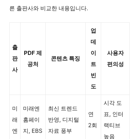
른 출판사와 비교한 내용입니다.
업
데
출
PDF 제
이
사용자
판
콘텐츠 특징
공처
트
편의성
사
빈
도
시각 도
미
미래엔
최신 트렌드
연
표, 인터
래
홈페이
반영, 디지털
2회
랙티브
엔
지, EBS
자료 풍부
높음