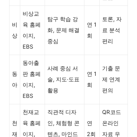
비상교
탐구 학습 강
토론, 자
비
육 홈페
연 1
화, 문제 해결
료 분석
상
이지,
회
중심
편리
EBS
동아출
사례 중심 서
기출 문
동
판 홈페
연 1
술, 지도·도표
제 연계
아
이지,
회
활용
편의
EBS
천재교
직관적 디자
QR코드
천
육 홈페
인, 체험형 콘
연
온라인
재
이지,
텐츠, 마인드
2회
자료 우