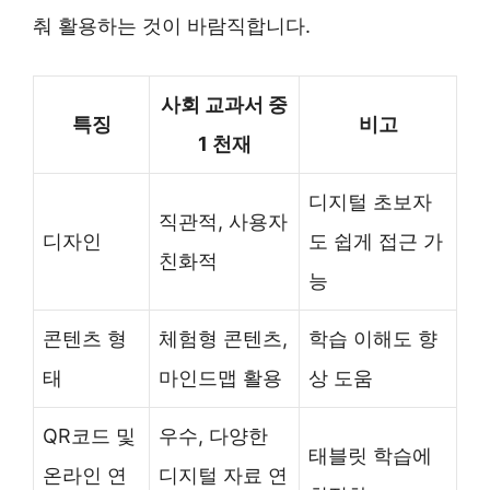
춰 활용하는 것이 바람직합니다.
사회 교과서 중
특징
비고
1 천재
디지털 초보자
직관적, 사용자
디자인
도 쉽게 접근 가
친화적
능
콘텐츠 형
체험형 콘텐츠,
학습 이해도 향
태
마인드맵 활용
상 도움
QR코드 및
우수, 다양한
태블릿 학습에
온라인 연
디지털 자료 연