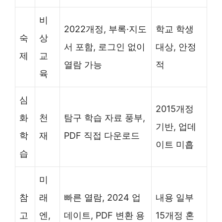
비
2022개정, 부록·지도
학교 학생
숙
상
서 포함, 로그인 없이
대상, 안정
제
교
열람 가능
적
육
심
2015개정
화
천
탐구 학습 자료 풍부,
기반, 업데
학
재
PDF 직접 다운로드
이트 미흡
습
미
참
래
빠른 열람, 2024 업
내용 일부
고
엔,
데이트, PDF 변환 용
15개정 혼