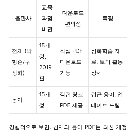
교육
다운로드
출판사
과정
특징
편의성
버전
15개
천재 (박
직접 PDF
심화학습 자
정,
형준/구
다운로드
료, 토의 활동
2019
정화)
가능
상세
판
15개
직접 링크
접근 용이, 업
동아
정
PDF 제공
데이트 느림
경험적으로 보면, 천재와 동아 PDF는 최신 개정