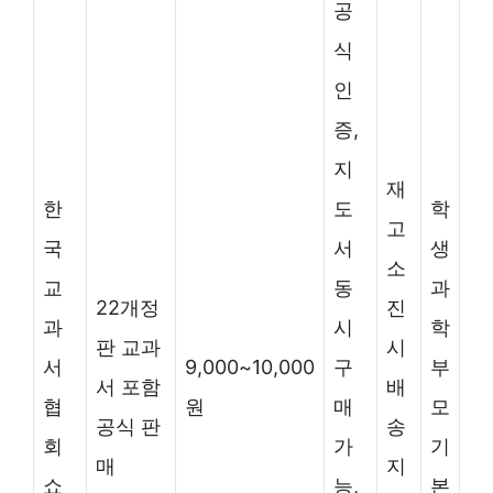
공
식
인
증,
지
재
한
도
학
고
국
서
생
소
교
동
과
22개정
진
과
시
학
판 교과
시
서
9,000~10,000
구
부
서 포함
배
협
원
매
모
공식 판
송
회
가
기
매
지
쇼
능,
본