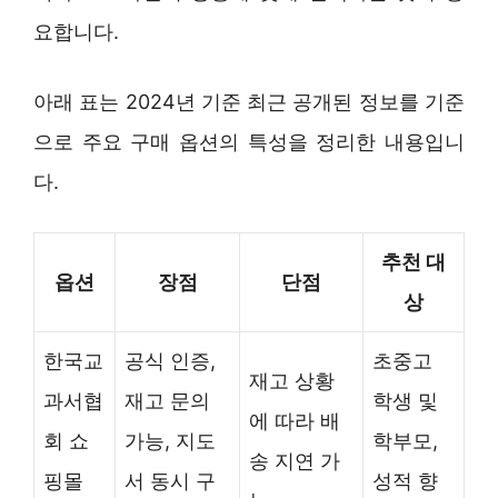
요합니다.
아래 표는 2024년 기준 최근 공개된 정보를 기준
으로 주요 구매 옵션의 특성을 정리한 내용입니
다.
추천 대
옵션
장점
단점
상
한국교
공식 인증,
초중고
재고 상황
과서협
재고 문의
학생 및
에 따라 배
회 쇼
가능, 지도
학부모,
송 지연 가
핑몰
서 동시 구
성적 향