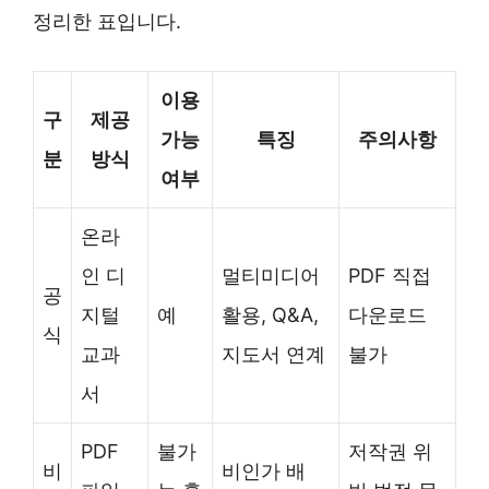
정리한 표입니다.
이용
구
제공
가능
특징
주의사항
분
방식
여부
온라
인 디
멀티미디어
PDF 직접
공
지털
예
활용, Q&A,
다운로드
식
교과
지도서 연계
불가
서
PDF
불가
저작권 위
비
비인가 배