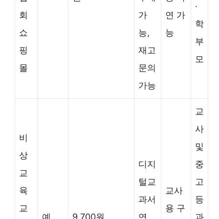
·
회
가
연 가
학
쇼
능,
능
부
핑
재고
모
몰
문의
가능
교
사
비
및
상
디지
중
교
털교
고
육
교사
과서
등
교
용 구
예
9,700원
연
과