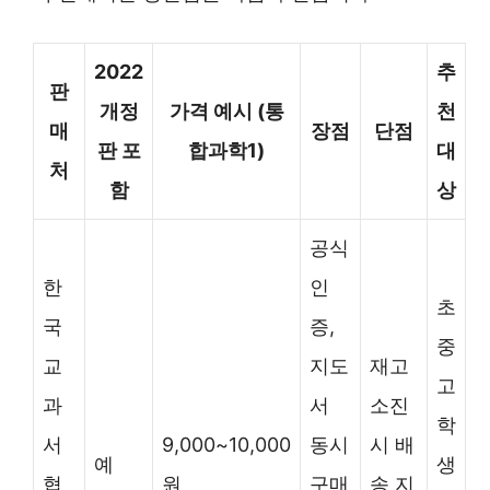
2022
추
판
개정
가격 예시 (통
천
매
장점
단점
판 포
합과학1)
대
처
함
상
공식
한
인
초
국
증,
중
교
지도
재고
고
과
서
소진
학
서
9,000~10,000
동시
시 배
예
생
협
원
구매
송 지