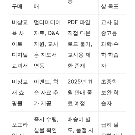
능
구매
매
상 목표
비상교
멀티미디어
PDF 파일
교사 및
육 사
자료, Q&A
직접 다운
중고등
이트
지원, 교사
로드 불가,
과학·수
디지털
용 지도서
교사용 제
학 학습
교과서
연동
한 존재
자
비상교
이벤트, 학
2025년 11
초중학
재 쇼
습 자료 추
월 판매 종
보완 학
핑몰
가 제공
료 예정
습자
즉시 수령,
배송비 별
오프라
급히 필
실물 확인
도, 품절 시