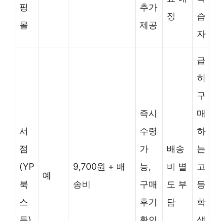
핑
추가
정
습
몰
제공
자
급
히
구
즉시
매
서
수령
하
점
가
배송
는
(YP
9,700원 + 배
능,
비 별
고
예
북
송비
구매
도 부
등
스
후기
담
학
등)
확인
생