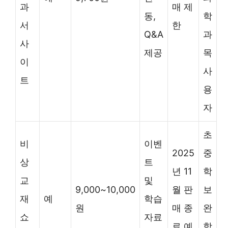
과
매 제
동,
학
서
한
Q&A
과
사
제공
목
이
사
트
용
자
초
비
이벤
2025
중
상
트
년 11
학
교
및
9,000~10,000
월 판
보
재
예
학습
원
매 종
완
쇼
자료
료 예
학