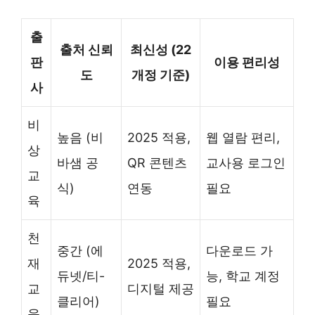
출
출처 신뢰
최신성 (22
판
이용 편리성
도
개정 기준)
사
비
높음 (비
2025 적용,
웹 열람 편리,
상
바샘 공
QR 콘텐츠
교사용 로그인
교
식)
연동
필요
육
천
중간 (에
다운로드 가
재
2025 적용,
듀넷/티-
능, 학교 계정
교
디지털 제공
클리어)
필요
육