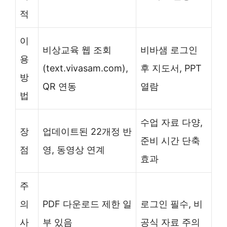
적
이
비상교육 웹 조회
비바샘 로그인
용
(text.vivasam.com),
후 지도서, PPT
방
QR 연동
열람
법
수업 자료 다양,
장
업데이트된 22개정 반
준비 시간 단축
점
영, 동영상 연계
효과
주
의
PDF 다운로드 제한 일
로그인 필수, 비
사
부 있음
공식 자료 주의