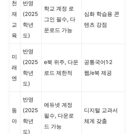
천
반영
학교 계정 로
재
(2025
심화 학습용 콘
그인 필수, 다
교
학년
텐츠 강점
운로드 가능
육
도)
반영
미
(2025
e북 위주, 다운
공통국어1·2
래
학년
로드 제한적
웹/e북 제공
엔
도)
반영
에듀넷 계정
동
(2025
디지털 교과서
필수, 다운로
아
학년
체계 갖춤
드 가능
도)