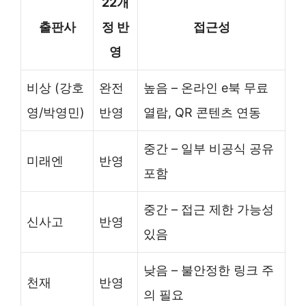
22개
출판사
정 반
접근성
영
비상 (강호
완전
높음 – 온라인 e북 무료
영/박영민)
반영
열람, QR 콘텐츠 연동
중간 – 일부 비공식 공유
미래엔
반영
포함
중간 – 접근 제한 가능성
신사고
반영
있음
낮음 – 불안정한 링크 주
천재
반영
의 필요