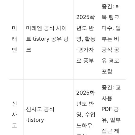
중간: e
2025학
북 링크
미
미래엔 공식 사이
년도 반
다수, 일
래
트·tistory 공유 링
영, 활동
부는 비
엔
크
·평가자
공식 공
료 풍부
유 경로
포함
중간: 교
2025학
사용
신
년도 반
신사고 공식
PDF 공
사
영, 수업
·tistory
유, 일부
고
노하우
접근 제