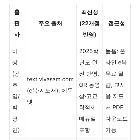
출
최신성
판
주요 출처
(22개정
접근성
사
반영)
비
2025학
높음: 온
상
년도 완
라인 e북
(강
전 반영,
무료 열
text.vivasam.com
호
QR 동영
람, 교사
(e북·지도서), 에듀
영/
상·고교
용 지도
넷
박
학점제
서 PDF
영
매뉴얼
다운로드
민)
포함
가능