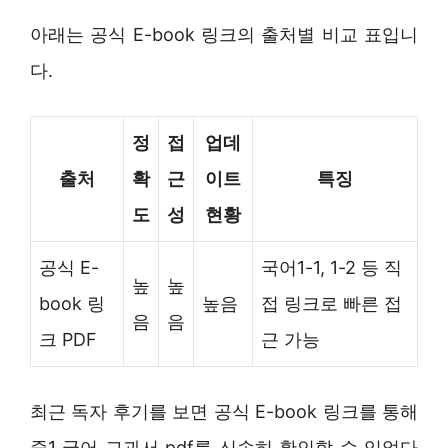
아래는 공식 E-book 링크의 출처별 비교 표입니
다.
정
접
업데
출처
확
근
이트
특징
도
성
현황
공식 E-
국어1-1, 1-2 등 직
높
높
book 링
높음
접 링크로 빠른 접
음
음
크 PDF
근 가능
최근 독자 후기를 보면 공식 E-book 링크를 통해
중1 국어 교과서 pdf를 신속히 확인할 수 있었다