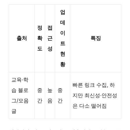
업
데
정
접
이
출처
확
근
특징
트
도
성
현
황
교육·학
빠른 링크 수집, 하
습 블로
중
높
중
지만 최신성·안전성
그/모음
간
음
간
은 다소 떨어짐
글