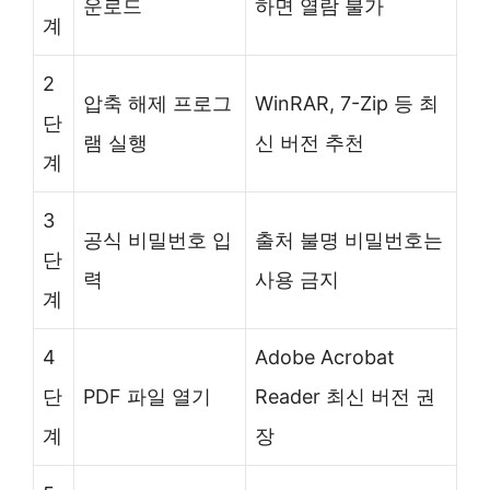
운로드
하면 열람 불가
계
2
압축 해제 프로그
WinRAR, 7-Zip 등 최
단
램 실행
신 버전 추천
계
3
공식 비밀번호 입
출처 불명 비밀번호는
단
력
사용 금지
계
4
Adobe Acrobat
단
PDF 파일 열기
Reader 최신 버전 권
계
장