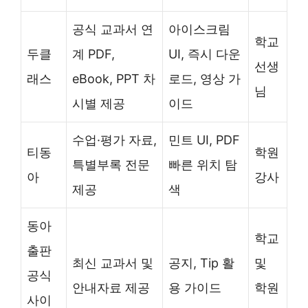
공식 교과서 연
아이스크림
학교
두클
계 PDF,
UI, 즉시 다운
선생
래스
eBook, PPT 차
로드, 영상 가
님
시별 제공
이드
수업·평가 자료,
민트 UI, PDF
티동
학원
특별부록 전문
빠른 위치 탐
아
강사
제공
색
동아
학교
출판
최신 교과서 및
공지, Tip 활
및
공식
안내자료 제공
용 가이드
학원
사이