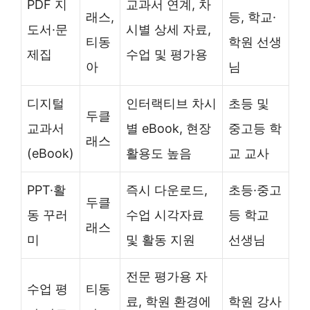
PDF 지
교과서 연계, 차
래스,
등, 학교·
도서·문
시별 상세 자료,
티동
학원 선생
제집
수업 및 평가용
아
님
디지털
인터랙티브 차시
초등 및
두클
교과서
별 eBook, 현장
중고등 학
래스
(eBook)
활용도 높음
교 교사
PPT·활
즉시 다운로드,
초등·중고
두클
동 꾸러
수업 시각자료
등 학교
래스
미
및 활동 지원
선생님
전문 평가용 자
수업 평
티동
료, 학원 환경에
학원 강사