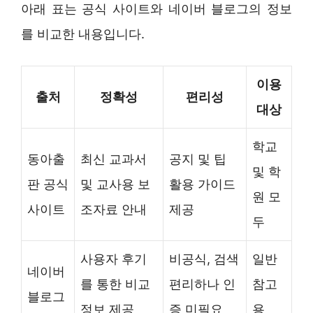
아래 표는 공식 사이트와 네이버 블로그의 정보
를 비교한 내용입니다.
이용
출처
정확성
편리성
대상
학교
동아출
최신 교과서
공지 및 팁
및 학
판 공식
및 교사용 보
활용 가이드
원 모
사이트
조자료 안내
제공
두
사용자 후기
비공식, 검색
일반
네이버
를 통한 비교
편리하나 인
참고
블로그
정보 제공
증 미필요
용