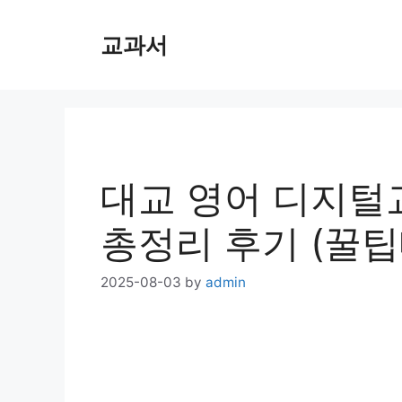
Skip
교과서
to
content
대교 영어 디지털교
총정리 후기 (꿀팁
2025-08-03
by
admin