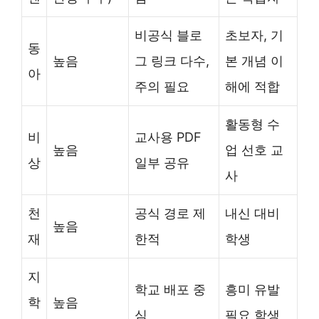
비공식 블로
초보자, 기
동
높음
그 링크 다수,
본 개념 이
아
주의 필요
해에 적합
활동형 수
비
교사용 PDF
높음
업 선호 교
상
일부 공유
사
천
공식 경로 제
내신 대비
높음
재
한적
학생
지
학교 배포 중
흥미 유발
학
높음
심
필요 학생