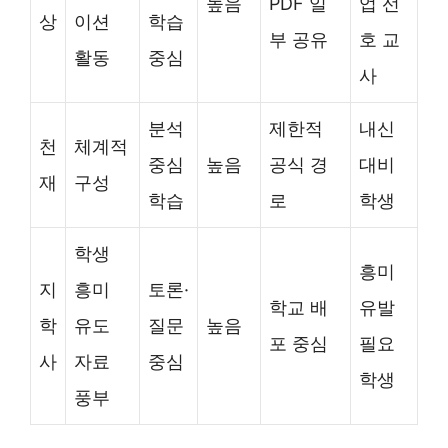
높음
PDF 일
업 선
상
이션
학습
부 공유
호 교
활동
중심
사
분석
제한적
내신
천
체계적
중심
높음
공식 경
대비
재
구성
학습
로
학생
학생
흥미
지
흥미
토론·
학교 배
유발
학
유도
질문
높음
포 중심
필요
사
자료
중심
학생
풍부