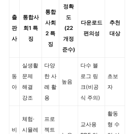
정확
통합
출
통합사
도
사회
다운로드
추천
판
회1 특
(22
2 특
편의성
대상
사
징
개정
징
준수)
실생활
다양
다수 블
동
문제
한 사
로그 링
초보
높음
아
해결
례 활
크(비공
자
강조
용
식 주의)
활동
체험·
프로
교사용
형 수
비
시뮬레
젝트